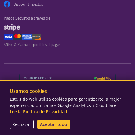
DiscountInvictas
Pagos Seguros a través de:
We're currently closed
Affirm & Klarna disponibles al pagar
Actualmente estamos cerrados
Volveremos durante el horario comercial
Lunes – Viernes
9:00 AM – 5:00 PM ET
Usamos cookies
Sábado – Domingo
Cerrado
Este sitio web utiliza cookies para garantizarte la mejor
experiencia. Utilizamos Google Analytics y Cloudflare.
Lee la Política de Privacidad
.
© 2025-2026 Discount Invicta's. Todos los derechos reservados.
Sitio web por
Tuxxin Inc.
Rechazar
Aceptar todo