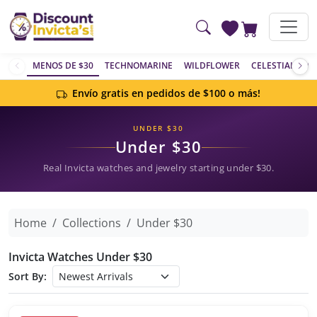
Saltar al contenido principal
MENOS DE $30
TECHNOMARINE
WILDFLOWER
CELESTIAL
AC
Envío gratis en pedidos de $100 o más!
UNDER $30
Under $30
Real Invicta watches and jewelry starting under $30.
Home
Collections
Under $30
Invicta Watches Under $30
Sort By: