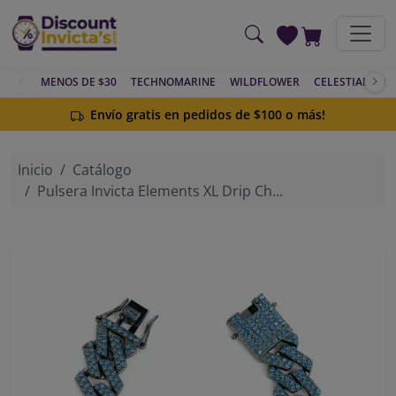
Saltar al contenido principal
MENOS DE $30
TECHNOMARINE
WILDFLOWER
CELESTIAL
AC
Envío gratis en pedidos de $100 o más!
Inicio
Catálogo
Pulsera Invicta Elements XL Drip Chain, Azul Glaciar