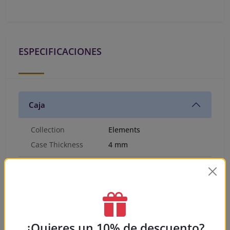
ESPECIFICACIONES
Caja
Collection
Elements
Case Thickness
4 mm
Correa
Adicionales
¿Quieres un 10% de descuento?