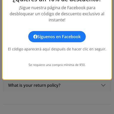
¡Sigue nuestra página de Facebook para
desbloquear un código de descuento exclusivo al
instante!
Frequently Asked Questions
Síguenos en Facebook
Is this watch authentic?
El código aparecerá aquí después de hacer clic en seguir.
Does this watch come with a warranty?
Se requiere una compra mínima de $50.
How long does shipping take?
What is your return policy?