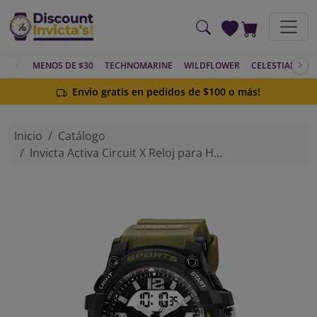
Saltar al contenido principal
MENOS DE $30
TECHNOMARINE
WILDFLOWER
CELESTIAL
AC
Envío gratis en pedidos de $100 o más!
Inicio
Catálogo
Invicta Activa Circuit X Reloj para Hombre - 54mm, Verde