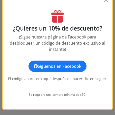
How long does shipping take?
What is your return policy?
¿Quieres un 10% de descuento?
How water-resistant is this watch?
¡Sigue nuestra página de Facebook para
What movement does this watch use?
desbloquear un código de descuento exclusivo al
instante!
What size is this watch?
Síguenos en Facebook
El código aparecerá aquí después de hacer clic en seguir.
Customer Reviews
Write a Review
Se requiere una compra mínima de $50.
No reviews yet. Be the first to write one!