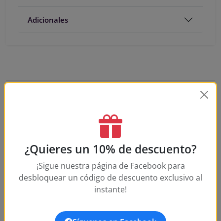
Adicionales
Frequently Asked Questions
Is this watch authentic?
¿Quieres un 10% de descuento?
Does this watch come with a warranty?
¡Sigue nuestra página de Facebook para
desbloquear un código de descuento exclusivo al
instante!
How long does shipping take?
What is your return policy?