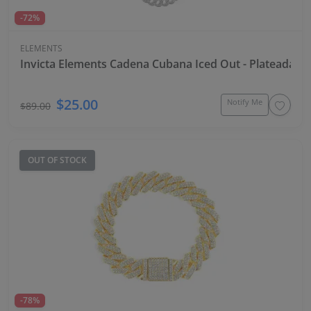
-72%
ELEMENTS
Invicta Elements Cadena Cubana Iced Out - Plateada
$25.00
Notify Me
$89.00
OUT OF STOCK
-78%