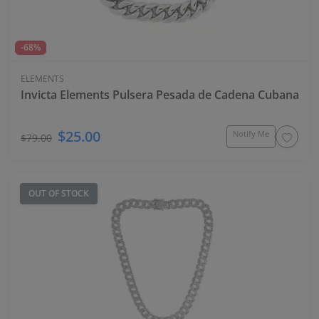
-68%
ELEMENTS
Invicta Elements Pulsera Pesada de Cadena Cubana co
$25.00
Notify Me
$79.00
OUT OF STOCK