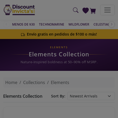
Saltar al contenido principal
MENOS DE $30
TECHNOMARINE
WILDFLOWER
CELESTIAL
AC
Envío gratis en pedidos de $100 o más!
ELEMENTS
Elements Collection
Nature-inspired boldness at 50–90% off MSRP.
Home
Collections
Elements
Elements Collection
Sort By: