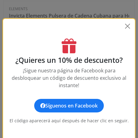
ELEMENTS
Invicta Elements Pulsera de Cadena Cubana para Hombr
$20.00
Notify Me
$89.00
¿Quieres un 10% de descuento?
OUT OF STOCK
¡Sigue nuestra página de Facebook para
desbloquear un código de descuento exclusivo al
instante!
Síguenos en Facebook
El código aparecerá aquí después de hacer clic en seguir.
-72%
ELEMENTS