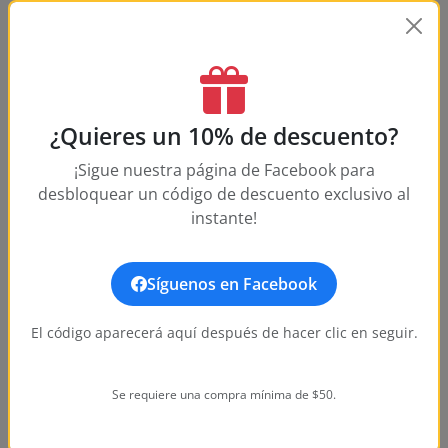
Does this watch come with a warranty?
How long does shipping take?
What is your return policy?
¿Quieres un 10% de descuento?
How water-resistant is this watch?
¡Sigue nuestra página de Facebook para
desbloquear un código de descuento exclusivo al
What movement does this watch use?
instante!
What size is this watch?
Síguenos en Facebook
El código aparecerá aquí después de hacer clic en seguir.
Se requiere una compra mínima de $50.
Customer Reviews
Write a Review
No reviews yet. Be the first to write one!