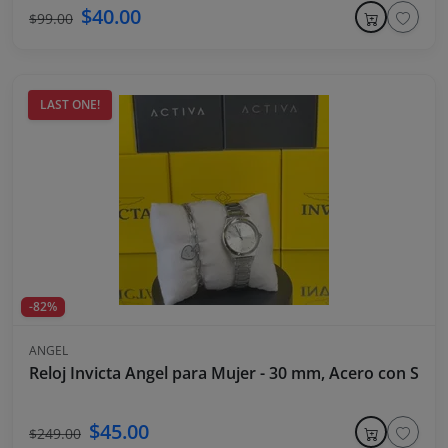
$40.00
$99.00
LAST ONE!
-82%
ANGEL
Reloj Invicta Angel para Mujer - 30 mm, Acero con Set 
$45.00
$249.00