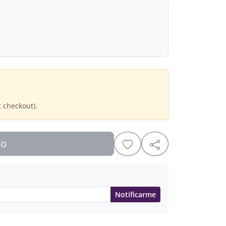
t checkout).
do
Notificarme