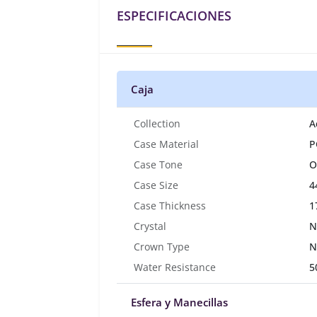
ESPECIFICACIONES
Caja
Collection
A
Case Material
P
Case Tone
O
Case Size
4
Case Thickness
1
Crystal
N
Crown Type
N
Water Resistance
5
Esfera y Manecillas