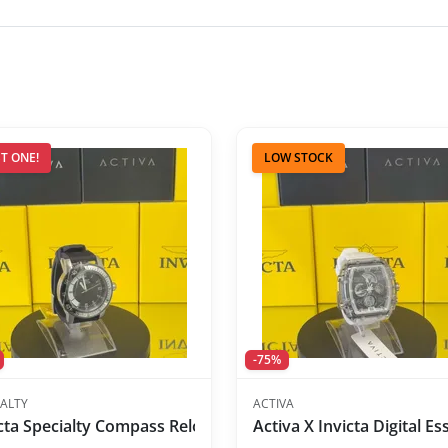
T ONE!
LOW STOCK
-75%
IALTY
ACTIVA
sex - 50mm, Blanco
cta Specialty Compass Reloj de Hombre - 45 mm, Azul
Activa X Invicta Digital 