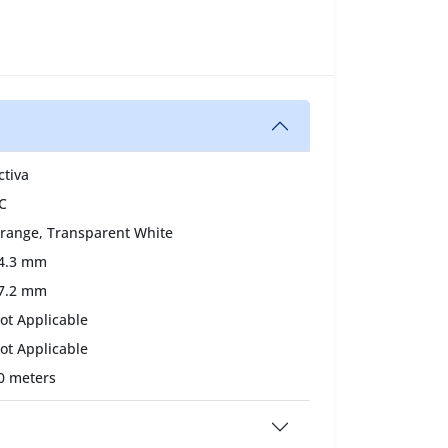
ctiva
C
range, Transparent White
4.3 mm
7.2 mm
ot Applicable
ot Applicable
0 meters