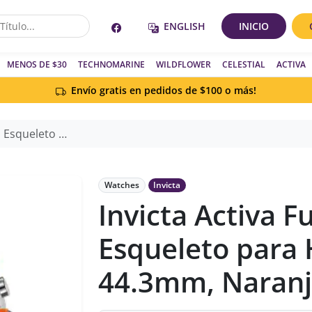
ENGLISH
INICIO
MENOS DE $30
TECHNOMARINE
WILDFLOWER
CELESTIAL
ACTIVA
Envío gratis en pedidos de $100 o más!
mbre - 44.3mm, Naranja
Watches
Invicta
Invicta Activa F
Esqueleto para
44.3mm, Naran