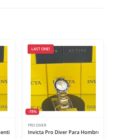
LAST ONE!
-78%
PRO DIVER
Essentials Reloj para Hombre - 45mm, Blanco
Invicta Pro Diver Para Hombre 40 mm Acero In