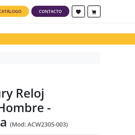
CATÁLOGO
CONTACTO
ury Reloj
 Hombre -
ja
(Mod: ACW2305-003)