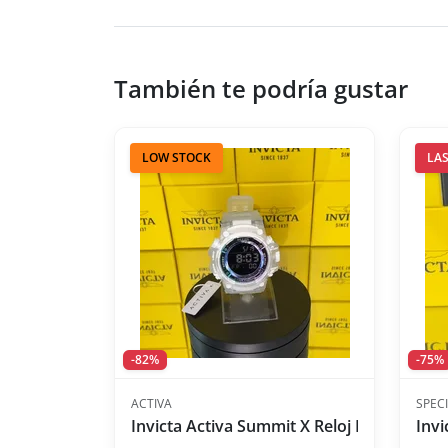
También te podría gustar
LOW STOCK
LAS
-82%
-75%
ACTIVA
SPEC
Invicta Activa Summit X Reloj Digital Uni
Invi