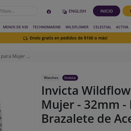
ENGLISH
INICIO
MENOS DE $30
TECHNOMARINE
WILDFLOWER
CELESTIAL
ACTIVA
Envío gratis en pedidos de $100 o más!
 Brazalete de Acero (Plateado)
Watches
Invicta
Invicta Wildflow
Mujer - 32mm - E
Brazalete de Ac