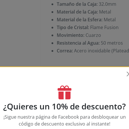
Tamaño de la Caja:
32.0mm
Material de la Caja:
Metal
Material de la Esfera:
Metal
Tipo de Cristal:
Flame Fusion
Movimiento:
Cuarzo
Resistencia al Agua:
50 metros
Correa:
Acero inoxidable (Platea
ESPECIFICACIONES
¿Quieres un 10% de descuento?
Caja
¡Sigue nuestra página de Facebook para desbloquear un
código de descuento exclusivo al instante!
Collection
W