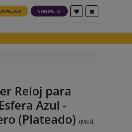
CATÁLOGO
CONTACTO
er Reloj para
sfera Azul -
ero (Plateado)
(Mod: