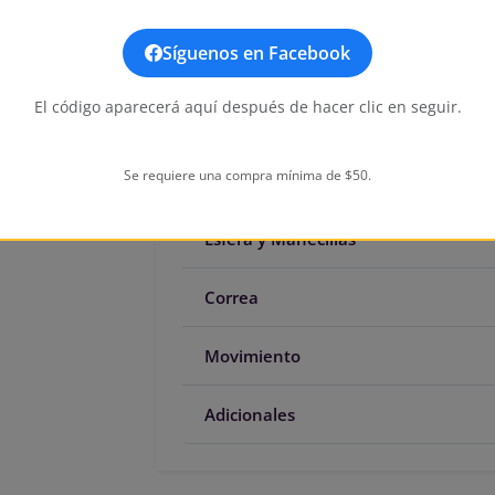
Case Material
M
Síguenos en Facebook
Case Tone
S
Case Size
3
El código aparecerá aquí después de hacer clic en seguir.
Caseback
S
Crystal
F
Se requiere una compra mínima de $50.
Crown Type
P
Esfera y Manecillas
Correa
Movimiento
Adicionales