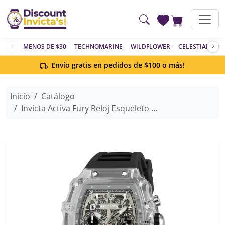
Saltar al contenido principal
MENOS DE $30
TECHNOMARINE
WILDFLOWER
CELESTIAL
AC
Envío gratis en pedidos de $100 o más!
Inicio
Catálogo
Invicta Activa Fury Reloj Esqueleto para Hombre - 44.3mm, Negro