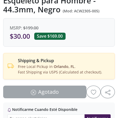
Esqueleto para Hombre -
44.3mm, Negro
(Mod: ACW2305-005)
MSRP:
$199.00
$30.00
Save $169.00
Shipping & Pickup
Free Local Pickup in
Orlando, FL
.
Fast Shipping via USPS (Calculated at checkout).
Agotado
Notificarme Cuando Esté Disponible