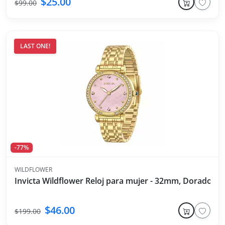
$25.00
$99.00
LAST ONE!
-77%
WILDFLOWER
Invicta Wildflower Reloj para mujer - 32mm, Dorado
$46.00
$199.00