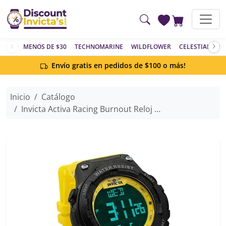
Saltar al contenido principal
MENOS DE $30
TECHNOMARINE
WILDFLOWER
CELESTIAL
AC
Envío gratis en pedidos de $100 o más!
Inicio
Catálogo
Invicta Activa Racing Burnout Reloj Digital para Hombre - 52mm, Amarillo