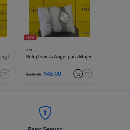
-82%
ANGEL
, Dorado
ing Legends Reloj Unisex - 43mm, Azul
Reloj Invicta Angel para Mujer - 30 mm, Acero 
$45.00
$249.00
Pago Seguro