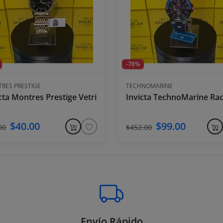
-78%
RES PRESTIGE
TECHNOMARINE
mbre - 50mm, Blanco
cta Montres Prestige Vetriore X Reloj para Hombre - 45mm
Invicta TechnoMarine Rac
$40.00
$99.00
00
$452.00
Envío Rápido