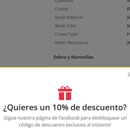
Caseback
S
Crystal
F
Bezel Material
A
Bezel Color
S
Crown Type
P
Water Resistance
2
Esfera y Manecillas
Correa
Movimiento
Adicionales
¿Quieres un 10% de descuento?
¡Sigue nuestra página de Facebook para desbloquear un
código de descuento exclusivo al instante!