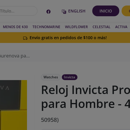
ENGLISH
INICIO
MENOS DE $30
TECHNOMARINE
WILDFLOWER
CELESTIAL
ACTIVA
Envío gratis en pedidos de $100 o más!
Hombre - 40mm, Acero
Watches
Invicta
Reloj Invicta Pr
para Hombre -
50958)