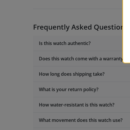
Frequently Asked Questions
Is this watch authentic?
Does this watch come with a warranty?
How long does shipping take?
What is your return policy?
How water-resistant is this watch?
What movement does this watch use?