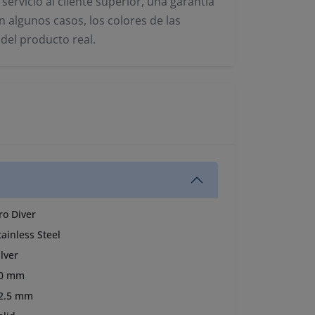
 servicio al cliente superior, una garantía
n algunos casos, los colores de las
del producto real.
ro Diver
tainless Steel
ilver
0 mm
2.5 mm