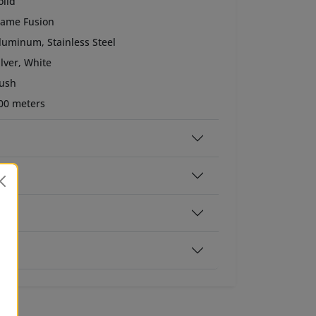
olid
lame Fusion
luminum, Stainless Steel
ilver, White
ush
00 meters