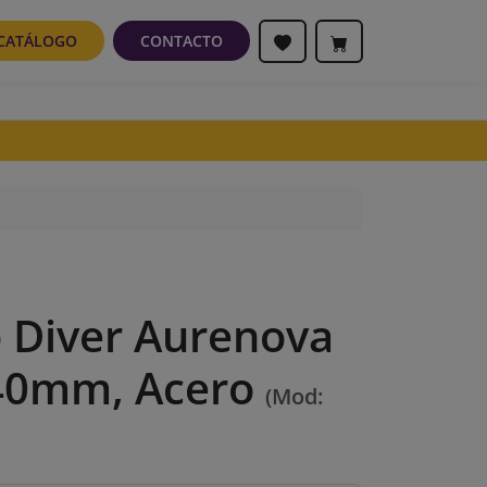
CATÁLOGO
CONTACTO
o Diver Aurenova
 40mm, Acero
(Mod: