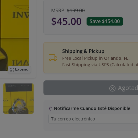
MSRP:
$199.00
$45.00
Save $154.00
Shipping & Pickup
Free Local Pickup in
Orlando, FL
.
Fast Shipping via USPS (Calculated a
Expand
Agota
Notificarme Cuando Esté Disponible