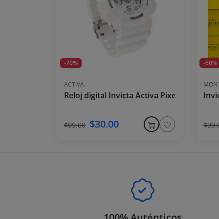
-70%
-60%
ACTIVA
MONT
Reloj digital Invicta Activa Pixel para ho
Invi
$30.00
$99.00
$99.
100% Auténticos