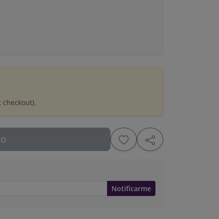
t checkout).
do
Notificarme