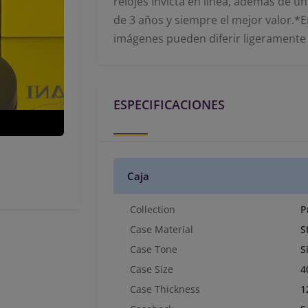
relojes Invicta en línea, además de un
de 3 años y siempre el mejor valor.*E
imágenes pueden diferir ligeramente 
ESPECIFICACIONES
Caja
Collection
P
Case Material
S
Case Tone
S
Case Size
4
Case Thickness
1