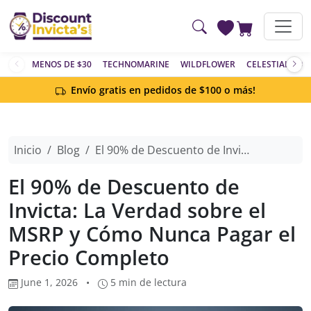
Saltar al contenido principal
MENOS DE $30
TECHNOMARINE
WILDFLOWER
CELESTIAL
AC
Envío gratis en pedidos de $100 o más!
Inicio
Blog
El 90% de Descuento de Invicta: La Verdad sobre el MSRP y Cómo Nunca Pagar el Precio Completo
El 90% de Descuento de
Invicta: La Verdad sobre el
MSRP y Cómo Nunca Pagar el
Precio Completo
June 1, 2026
•
5 min de lectura