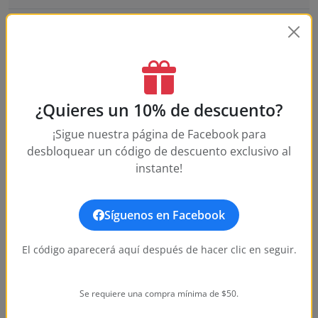
Does this watch come with a warranty?
How long does shipping take?
What is your return policy?
¿Quieres un 10% de descuento?
¡Sigue nuestra página de Facebook para
How water-resistant is this watch?
desbloquear un código de descuento exclusivo al
instante!
What movement does this watch use?
Síguenos en Facebook
What size is this watch?
El código aparecerá aquí después de hacer clic en seguir.
Se requiere una compra mínima de $50.
Customer Reviews