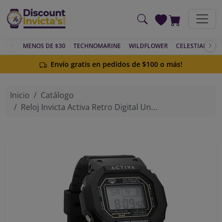
Saltar al contenido principal
MENOS DE $30
TECHNOMARINE
WILDFLOWER
CELESTIAL
AC
Envío gratis en pedidos de $100 o más!
Inicio
Catálogo
Reloj Invicta Activa Retro Digital Unisex - 44.5mm, Negro