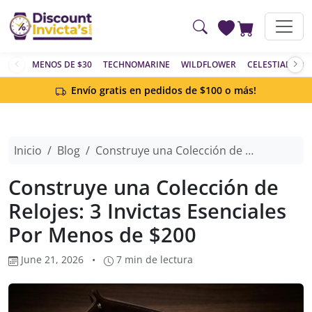
Saltar al contenido principal
MENOS DE $30
TECHNOMARINE
WILDFLOWER
CELESTIAL
AC
Envío gratis en pedidos de $100 o más!
Inicio
Blog
Construye una Colección de Relojes: 3 Invictas Esenciales Por Menos de $200
Construye una Colección de
Relojes: 3 Invictas Esenciales
Por Menos de $200
June 21, 2026
•
7 min de lectura