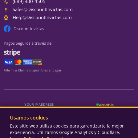
(689) 300-4505
Sales@DiscountInvictas.com
Help@DiscountInvictas.com
DiscountInvictas
Pagos Seguros a través de:
We're currently closed
Affirm & Klarna disponibles al pagar
We're closed for the weekend
Back Monday at 9:00 AM ET
Lunes – Viernes
9:00 AM – 5:00 PM ET
Usamos cookies
Sábado – Domingo
Cerrado
Este sitio web utiliza cookies para garantizarte la mejor
experiencia. Utilizamos Google Analytics y Cloudflare.