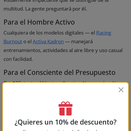
multitud. La gente preguntará por él.
Para el Hombre Activo
Cualquiera de los modelos digitales — el
Racing
Burnout
o el
Activa Kadron
— manejará
entrenamientos, actividades al aire libre y uso casual
con facilidad.
Para el Consciente del Presupuesto
Por $25, tanto el
Montres Prestige Negro sobre Negro
como el
Activa Fury X
son ofertas increíbles. Podrías
comprar ambos por $50 y tener cubiertos un reloj de
vestir y un reloj casual.
¿Quieres un 10% de descuento?
Consejos de Compra para Relojes