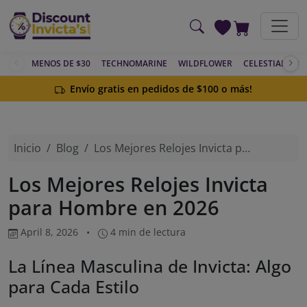
Saltar al contenido principal
MENOS DE $30
TECHNOMARINE
WILDFLOWER
CELESTIAL
AC
Envío gratis en pedidos de $100 o más!
Inicio
Blog
Los Mejores Relojes Invicta para Hombre en 2026
Los Mejores Relojes Invicta
para Hombre en 2026
April 8, 2026
•
4 min de lectura
La Línea Masculina de Invicta: Algo
para Cada Estilo